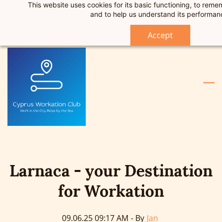
This website uses cookies for its basic functioning, to rem
Skip
Skip
Sign In
and to help us understand its performan
to
to
Sign Up
search
main
Accept
content
Larnaca - your Destination
for Workation
09.06.25 09:17 AM
- By
Jan