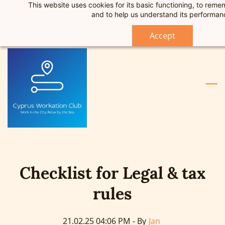
This website uses cookies for its basic functioning, to rem
Skip
Skip
Sign In
and to help us understand its performan
to
to
Sign Up
search
main
Accept
content
Checklist for Legal & tax
rules
21.02.25 04:06 PM
- By
Jan